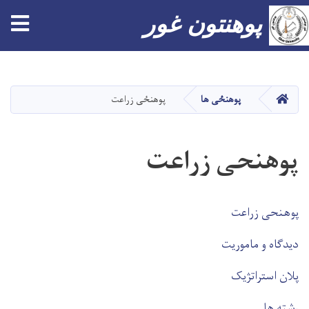
tion
پوهنتون غور
Skip
to
main
صفحه اصلی
پوهنځی ها
پوهنځی زراعت
content
پوهنحی زراعت
پوهنحی زراعت
دیدگاه و ماموریت
پلان استراتژیک
رشته ها