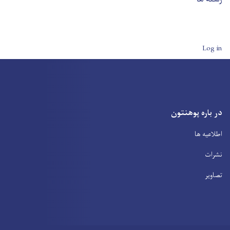
User account men
Log in
در باره پوهنتون
اطلاعیه ها
نشرات
تصاویر