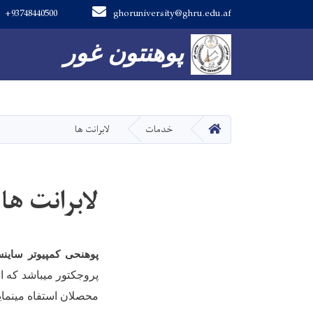
+93748440500
ghoruniversity@ghru.edu.af
Main navigation
پوهنتون غور
پوهنتون غور
صفحه اصلی
خدمات
لابرانت ها
لابرانت ها
پوهنحی کمپیوتر ساین
پروجکتور میباشد که ا
محصلان استفاه مینماید