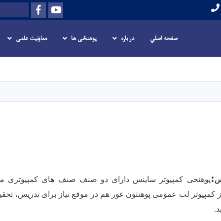
Facebook
Youtube
Search
صفحه اصلي
در باره
پوهنځی ها
معاونیت علمی
Skip
to
main
content
:
پوهنحی کمپیوتر ساینس دارای دو صنف صنف های کمپیوتری م
س
ز کمپیوتر لب عمومی پوهنتون غور هم در موقع نیاز برای تدریس، تحقی
.