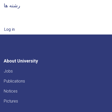
رشته ها
User account menu
Log in
About University
Jobs
Publications
Notices
Pictures