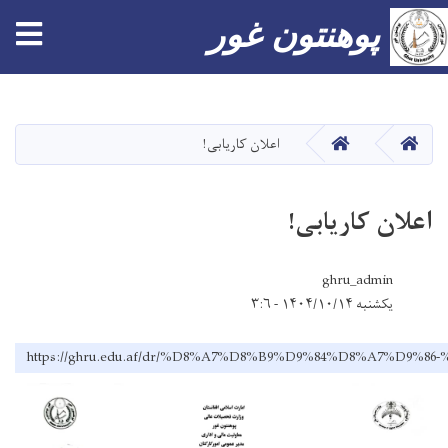
پوهنتون غور
Skip
to
main
صفحه اصلی
صفحه اصلی
اعلان کاریابی!
content
اعلان کاریابی!
ghru_admin
یکشنبه ۱۴۰۴/۱۰/۱۴ - ۳:۶
https://ghru.edu.af/dr/%D8%A7%D8%B9%D9%84%D8%A7%D