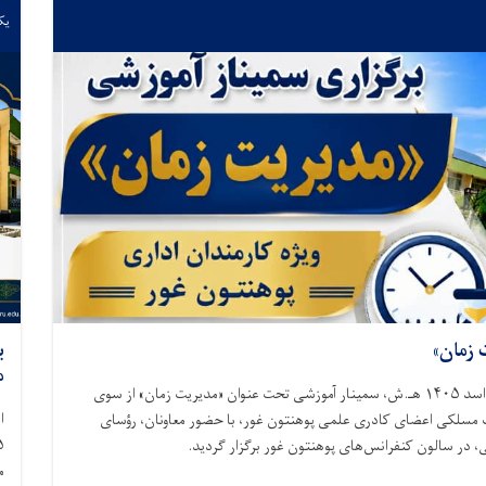
یکشنبه
 زمان»
ب
م
امروز چهارشنبه، مورخ ۲۱ صفرالمظفر ۱۴۴۸ هـ.ق، برابر با ۱۴ اسد ۱۴۰۵ هـ.ش، سمینار آموزشی تحت عنوان «مدیریت زمان» از سوی
ف مسلکی اعضای کادری علمی پوهنتون غور، با حضور معاونان، رؤسای
، در سالون کنفرانس‌های پوهنتون غور برگزار گردید.
م