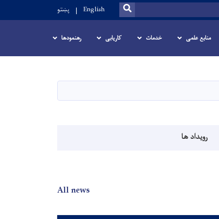
SEARCH
English
پښتو
منابع علمی
خدمات
کاریابی
رهنمودها
رویداد ها
All news