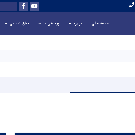
Facebook
Youtube
Search
صفحه اصلي
در باره
پوهنځی ها
معاونیت علمی
Skip
to
main
content