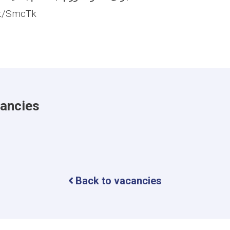
.at/SmcTk
cancies
Back to vacancies