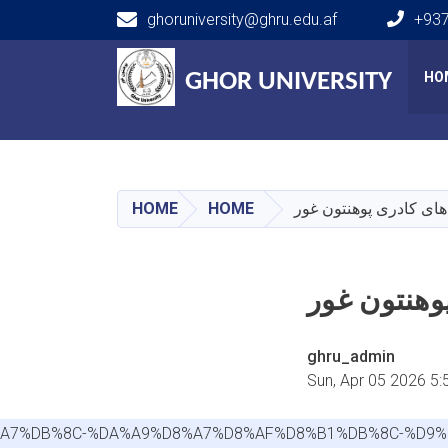
ghoruniversity@ghru.edu.af
+93
Main navigation
GHOR UNIVERSITY
GHOR UNIVERSITY
HO
HOME
HOME
ghru_admin
Sun, Apr 05 2026 5
7%D8%A7%DB%8C-%DA%A9%D8%A7%D8%AF%D8%B1%DB%8C-%