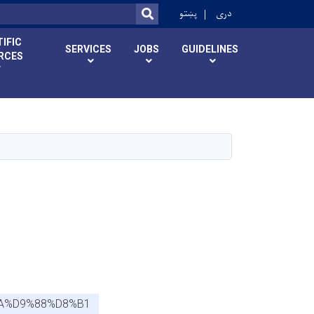
ok
دری
پښتو
SEARCH
IFIC
SERVICES
JOBS
GUIDELINES
RCES
BA%D9%88%D8%B1