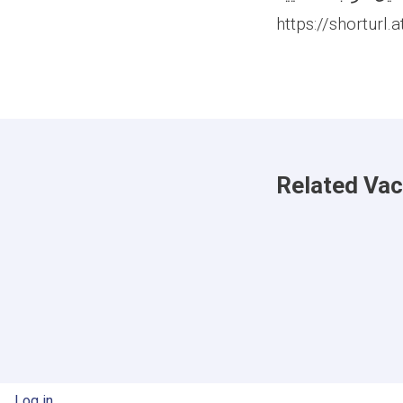
https://shorturl
Related Va
User account menu
Log in