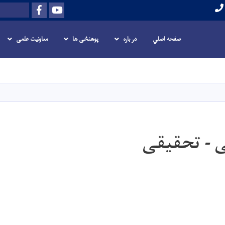
Facebook
Youtube
Search
صفحه اصلي
در باره
پوهنځی ها
معاونیت علمی
Skip
to
main
content
 - تحقیقی