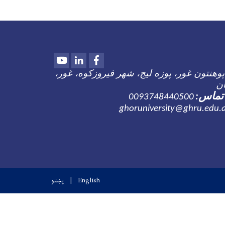
Youtube
LinkedIn
Facebook
پوهنتون غور، پوزه لیج، شهر فیروزکوه، غور،
ان
تماس:
0093748440500
English
پښتو