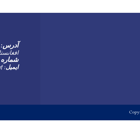
آدرس
:
افغانست
شماره 
ایمیل
ghoruniversity@ghru.edu.af
:
Copyr