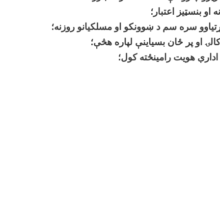
 او بنسټیز اعتبار؛
 اړتیاوو سره سم د ښوونکو او مسلکیانو روزنه؛
الۍ او پر ځان بسیاینې لپاره هڅې؛
 ادارې هویت رامینځته کول؛
فو ته د رسیدو لپاره د ادارې ځواک او سرچینې متمرکز کړئ؛
لپاره د فرصتونو د زیاتولو هڅې او په مناسب چوکاټ کې د ف
 کول؛
 موثریت او موثریت زیاتوالی؛
حې سره سم د ساینسي او مسلکي مهارتونو وده؛
و برابرول (کتابونه، درسي کتابونه او وسایل)؛
یان کې د اکاډمیک ډسپلین رامینځته کول او د مقالې دفاع؛
 معیاري خدماتو د وړاندې کولو لپاره مجهز زیربناوې رامینځته