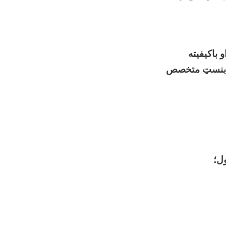
 باکیفیته
پر بنسټ متخصص
ول؛