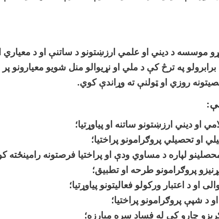
ړو موسسه د دیني او علمي ارزښتونو د ساتنې او د معیاري او
رابرولو په ترڅ کې د ملي او نړیوالو منل شویو معیارونو 
یتونه روزي او ټولنې ته وړاندې کوي.
ې
:
مي او ديني ارزښتونو ساتنه او پياوړتيا؛
ي او تحصیلي پروګرامونو پراختیا؛
محصلینو لپاره د مساوي ودې او پراختیا فرصتونه رامینځته ک
نیزو پروګرامونو طرحه او تطبیق؛
ی او د اعتبار ورکولو فعالیتونو پیاوړتیا؛
و د شپې پروګرامونو پراختیا؛
ریزو چارو کې له فساد سره مبارزه؛