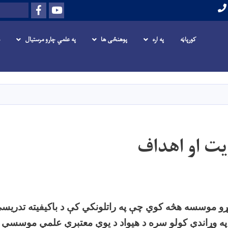
Facebook
Youtube
لټون
کورپاڼه
په اره
پوهنځی ها
په علمي چارو مرستیال
اصلي
منځپانګه
دانګل
یت او اهداف
کړو موسسه هڅه کوي چې په راتلونکي کې د باکیفیته تدریسي
 په وړاندې کولو سره د هیواد د یوې معتبرې علمي موسسې پ