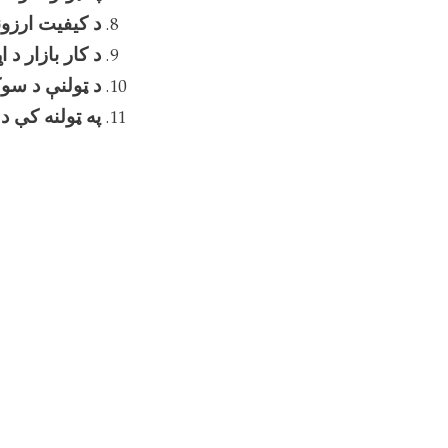
د کیفیت ارزونه
د کار بازار د
د ټولنې د سوک
په ټولنه کې د
سازماني اهدا
د ځان ارزونې 
کنټرول تمرین
په اداره کې د
د مطالعې سا
د تعلیمي مواد
د تدریس په جر
د باکیفیته او