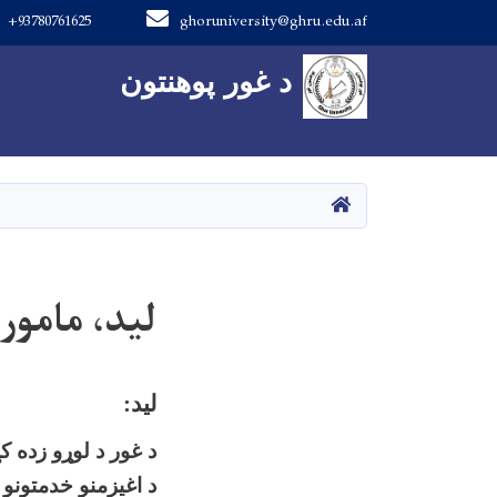
+93780761625
ghoruniversity@ghru.edu.af
Main navigation
د غور پوهنتون
د غور پوهنتون
کور
لید، مامور
لید
:
د غور د لوړو زده 
د اغیزمنو خدمتونو