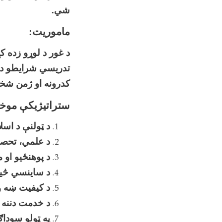
شي.
ماموریت
:
د غور د لوړو زده ک
تدریسي شرایطو د ب
کدرونه او ژمن شخص
ستراتیژیکې موخ
د ټولنې د اسلا
د علمي، تحصیل
د پوهنځیو او 
د ساینسي څیړ
د کیفیت ښه وال
د خدمت دننه ا
په ټولو سوداګ