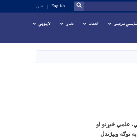
SEARCH
English
دری
ساینسي سرچینې
خدمات
دندی
لارښوونې
، علمي څیړنو او
ه توګه وپیژندل